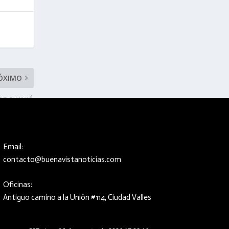
ÓXIMO
RDO VIVIÓ
IS POTOSÍ
Email:
contacto@buenavistanoticias.com
Oficinas:
Antiguo camino a la Unión #114, Ciudad Valles