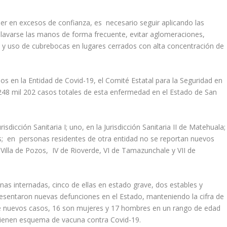
caer en excesos de confianza, es necesario seguir aplicando las
l lavarse las manos de forma frecuente, evitar aglomeraciones,
a y uso de cubrebocas en lugares cerrados con alta concentración de
 en la Entidad de Covid-19, el Comité Estatal para la Seguridad en
 248 mil 202 casos totales de esta enfermedad en el Estado de San
sdicción Sanitaria I; uno, en la Jurisdicción Sanitaria II de Matehuala;
les; en personas residentes de otra entidad no se reportan nuevos
de Villa de Pozos, IV de Rioverde, VI de Tamazunchale y VII de
onas internadas, cinco de ellas en estado grave, dos estables y
presentaron nuevas defunciones en el Estado, manteniendo la cifra de
de nuevos casos, 16 son mujeres y 17 hombres en un rango de edad
tienen esquema de vacuna contra Covid-19.