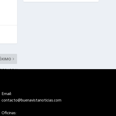
ÓXIMO
RECHOS Y
ES: SEFIN
Email:
contacto@buenavistanoticias.com
Oficinas: