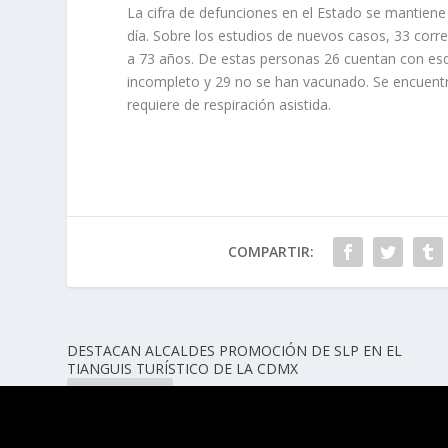
La cifra de defunciones en el Estado se mantiene 
día. Sobre los estudios de nuevos casos, 33 co
a 73 años. De estas personas 26 cuentan con esq
incompleto y 29 no se han vacunado. Se encuentra
requiere de respiración asistida.
COMPARTIR:
DESTACAN ALCALDES PROMOCIÓN DE SLP EN EL
TIANGUIS TURÍSTICO DE LA CDMX
ANTERIOR