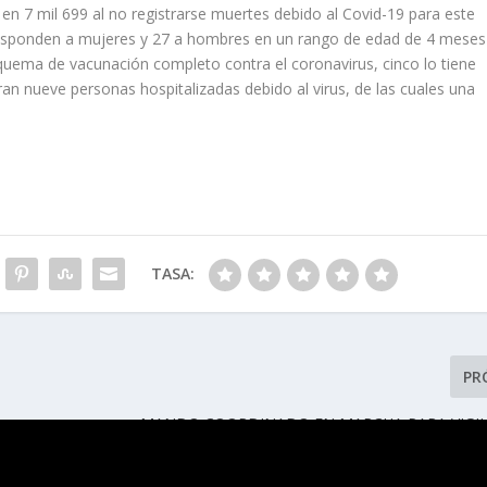
en 7 mil 699 al no registrarse muertes debido al Covid-19 para este
rresponden a mujeres y 27 a hombres en un rango de edad de 4 meses
uema de vacunación completo contra el coronavirus, cinco lo tiene
n nueve personas hospitalizadas debido al virus, de las cuales una
TASA:
PR
MANDO COORDINADO EN MARCHA PARA VIGIL
PERIODO VACACI