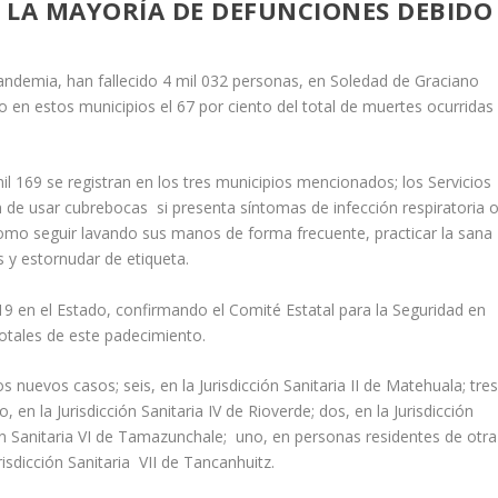
 LA MAYORÍA DE DEFUNCIONES DEBIDO
pandemia, han fallecido 4 mil 032 personas, en Soledad de Graciano
 en estos municipios el 67 por ciento del total de muertes ocurridas
mil 169 se registran en los tres municipios mencionados; los Servicios
n de usar cubrebocas si presenta síntomas de infección respiratoria 
 como seguir lavando sus manos de forma frecuente, practicar la sana
s y estornudar de etiqueta.
9 en el Estado, confirmando el Comité Estatal para la Seguridad en
totales de este padecimiento.
os nuevos casos; seis, en la Jurisdicción Sanitaria II de Matehuala; tres
no, en la Jurisdicción Sanitaria IV de Rioverde; dos, en la Jurisdicción
ción Sanitaria VI de Tamazunchale; uno, en personas residentes de otra
isdicción Sanitaria VII de Tancanhuitz.