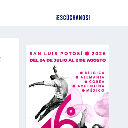
¡Escúchanos!
E