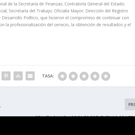
sonal de la Secretaría de Finanzas; Contraloría General del Estado;
al; Secretaría del Trabajo; Oficialía Mayor; Dirección del Registro
de Desarrollo Político, que hicieron el compromiso de continuar con
 la profesionalización del servicio, la obtención de resultados y el
TASA:
PR
L
REALIZA SALUD ACCIONES PREVENTIVAS CONT