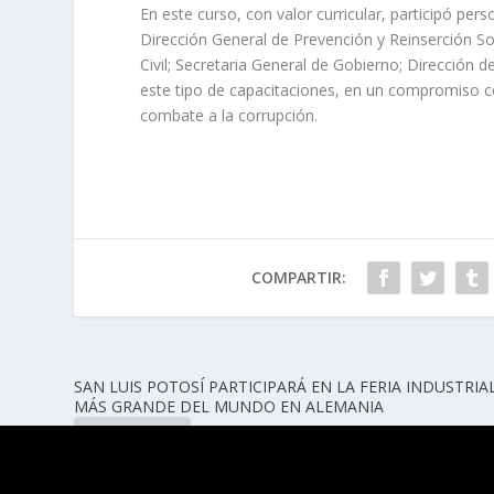
En este curso, con valor curricular, participó per
Dirección General de Prevención y Reinserción Soci
Civil; Secretaria General de Gobierno; Dirección 
este tipo de capacitaciones, en un compromiso con
combate a la corrupción.
COMPARTIR:
SAN LUIS POTOSÍ PARTICIPARÁ EN LA FERIA INDUSTRIA
MÁS GRANDE DEL MUNDO EN ALEMANIA
ANTERIOR