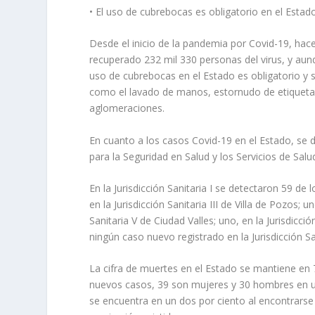
• El uso de cubrebocas es obligatorio en el Estado
Desde el inicio de la pandemia por Covid-19, hac
recuperado 232 mil 330 personas del virus, y aun
uso de cubrebocas en el Estado es obligatorio y 
como el lavado de manos, estornudo de etiqueta, 
aglomeraciones.
En cuanto a los casos Covid-19 en el Estado, se
para la Seguridad en Salud y los Servicios de Sal
En la Jurisdicción Sanitaria I se detectaron 59 de 
en la Jurisdicción Sanitaria III de Villa de Pozos; un
Sanitaria V de Ciudad Valles; uno, en la Jurisdicc
ningún caso nuevo registrado en la Jurisdicción Sa
La cifra de muertes en el Estado se mantiene en 7
nuevos casos, 39 son mujeres y 30 hombres en un
se encuentra en un dos por ciento al encontrarse