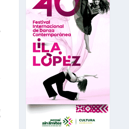
o
,
e
9