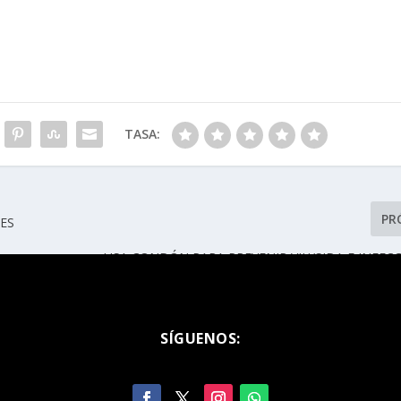
TASA:
PR
NES
USA CONDÓN PARA PREVENIR VIH/SIDA E INFEC
TRANSMISIÓ
SÍGUENOS: