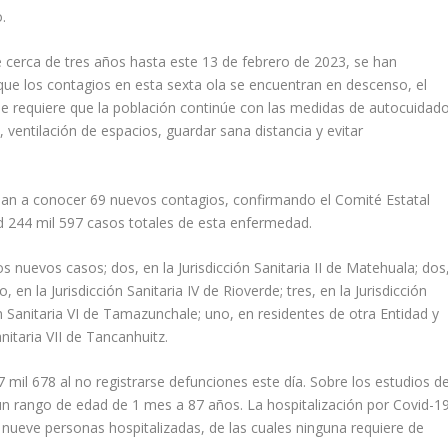
.
e cerca de tres años hasta este 13 de febrero de 2023, se han
que los contagios en esta sexta ola se encuentran en descenso, el
se requiere que la población continúe con las medidas de autocuidad
ventilación de espacios, guardar sana distancia y evitar
 dan a conocer 69 nuevos contagios, confirmando el Comité Estatal
ud 244 mil 597 casos totales de esta enfermedad.
los nuevos casos; dos, en la Jurisdicción Sanitaria II de Matehuala; dos
o, en la Jurisdicción Sanitaria IV de Rioverde; tres, en la Jurisdicción
ión Sanitaria VI de Tamazunchale; uno, en residentes de otra Entidad y
nitaria VII de Tancanhuitz.
 mil 678 al no registrarse defunciones este día. Sobre los estudios d
 rango de edad de 1 mes a 87 años. La hospitalización por Covid-1
 nueve personas hospitalizadas, de las cuales ninguna requiere de