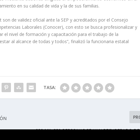
iento en su calidad de vida y la de sus familias.
at son de validez oficial ante la SEP y acreditados por el Consejo
petencias Laborales (Conocer), con esto se busca profesionalizar y
ar el nivel de formación y capacitación para el trabajo de la
tar al alcance de todas y todos”, finalizó la funcionaria estatal
TASA:
PR
IÓN
232 MIL 330 PERSONAS SE HAN RECUPERADO DE