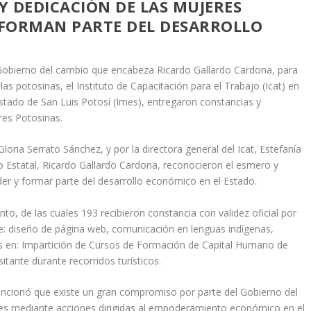
Y DEDICACIÓN DE LAS MUJERES
 FORMAN PARTE DEL DESARROLLO
Gobierno del cambio que encabeza Ricardo Gallardo Cardona, para
las potosinas, el Instituto de Capacitación para el Trabajo (Icat) en
Estado de San Luis Potosí (Imes), entregaron constancias y
res Potosinas.
Gloria Serrato Sánchez, y por la directora general del Icat, Estefanía
o Estatal, Ricardo Gallardo Cardona, reconocieron el esmero y
er y formar parte del desarrollo económico en el Estado.
to, de las cuales 193 recibieron constancia con validez oficial por
e: diseño de página web, comunicación en lenguas indígenas,
nes en: Impartición de Cursos de Formación de Capital Humano de
itante durante recorridos turísticos.
 mencionó que existe un gran compromiso por parte del Gobierno del
eres mediante acciones dirigidas al empoderamiento económico en el