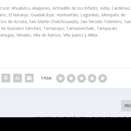
son: Ahualulco, Alaquines, Armadillo de los Infante, Axtla, Cárdenas,
ano, El Naranjo, Guadalcázar, Huehuetlán, Lagunillas, Mexquitic de
o de Acosta, San Martín Chalchicuautla, San Nicolás Tolentino, Sa
ad de Graciano Sánchez, Tamasopo, Tamazunchale, Tampacán,
gas, Venado, Villa de Ramos, Villa Juárez y Xilitla.
TASA:
PR
CON REHABILITACIÓN DE AVENIDA DE LA PAZ,
DEL CAMBIO GARANTIZA UNA VÍA SEGURA E I