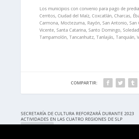
Los municipios con convenio para pago de predial 
Cerritos, Ciudad del Maíz, Coxcatlán, Charcas, Éb
Carmona, Moctezuma, Rayón, San Antonio, San Cir
Vicente, Santa Catarina, Santo Domingo, Soled
Tampamolón, Tancanhuitz, Tanlajás, Tanquián, Vane
COMPARTIR:
SECRETARÍA DE CULTURA REFORZARÁ DURANTE 2023
ACTIVIDADES EN LAS CUATRO REGIONES DE SLP
ANTERIOR