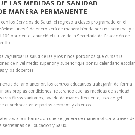
UE LAS MEDIDAS DE SANIDAD
DE MANERA PERMANENTE
on los Servicios de Salud, el regreso a clases programado en el
l próximo lunes 9 de enero será de manera híbrida por una semana, y a
l 100 por ciento, anunció el titular de la Secretaría de Educación de
dillo.
alvaguardar la salud de las y los niños potosinos que cursan la
iones de nivel medio superior y superior que por su calendario escola
as y los docentes.
iencia del año anterior, los centros educativos trabajarán de forma
gún sus propias condiciones, reiterando que las medidas de sanidad
tres filtros sanitarios, lavado de manos frecuente, uso de gel
o de cubrebocas en espacios cerrados y abiertos.
 atentos a la información que se genera de manera oficial a través de
s secretarías de Educación y Salud.