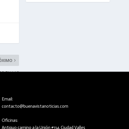
ÓXIMO
OS EN LAS
ES DE SLP
Email:
contacto@buenavistanoticias.com
Oficinas:
Antiguo camino a la Unión #114, Ciudad Valles