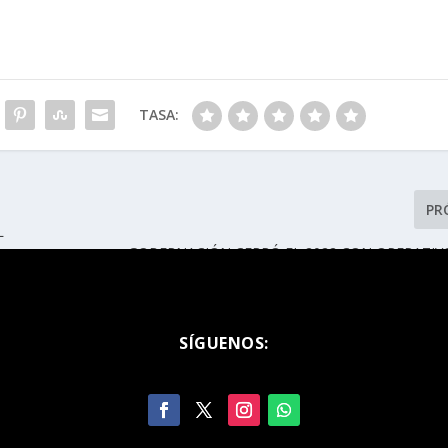
TASA:
PR
L
GOBERNACIÓN CERRÓ EL 2022 CON OPERATIV
CUATRO REGION
SÍGUENOS: