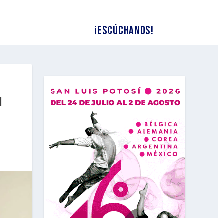
¡Escúchanos!
N