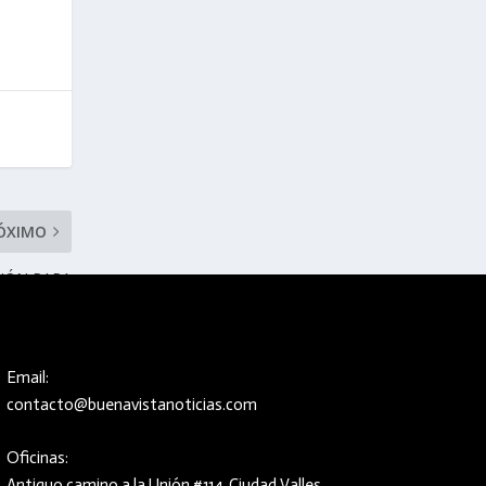
ÓXIMO
CIÓN PARA
TAXISTAS
Email:
contacto@buenavistanoticias.com
Oficinas:
Antiguo camino a la Unión #114, Ciudad Valles