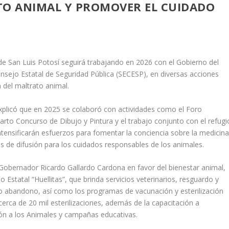
TO ANIMAL Y PROMOVER EL CUIDADO
de San Luis Potosí seguirá trabajando en 2026 con el Gobierno del
onsejo Estatal de Seguridad Pública (SECESP), en diversas acciones
n del maltrato animal.
plicó que en 2025 se colaboró con actividades como el Foro
arto Concurso de Dibujo y Pintura y el trabajo conjunto con el refugi
tensificarán esfuerzos para fomentar la conciencia sobre la medicin
 de difusión para los cuidados responsables de los animales.
Gobernador Ricardo Gallardo Cardona en favor del bienestar animal,
o Estatal “Huellitas”, que brinda servicios veterinarios, resguardo y
 o abandono, así como los programas de vacunación y esterilización
erca de 20 mil esterilizaciones, además de la capacitación a
ión a los Animales y campañas educativas.