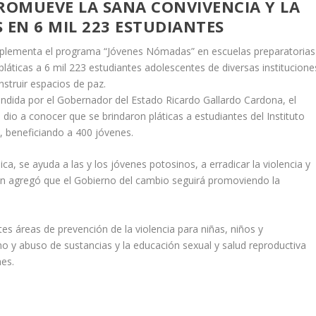
ROMUEVE LA SANA CONVIVENCIA Y LA
 EN 6 MIL 223 ESTUDIANTES
 implementa el programa “Jóvenes Nómadas” en escuelas preparatorias
pláticas a 6 mil 223 estudiantes adolescentes de diversas institucione
onstruir espacios de paz.
endida por el Gobernador del Estado Ricardo Gallardo Cardona, el
o a conocer que se brindaron pláticas a estudiantes del Instituto
, beneficiando a 400 jóvenes.
a, se ayuda a las y los jóvenes potosinos, a erradicar la violencia y
ien agregó que el Gobierno del cambio seguirá promoviendo la
s áreas de prevención de la violencia para niñas, niños y
o y abuso de sustancias y la educación sexual y salud reproductiva
nes.