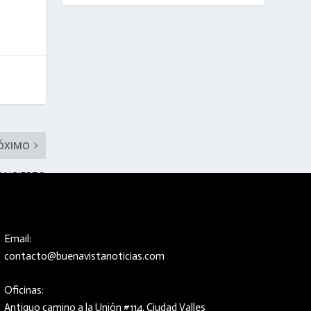
ÓXIMO
ONCIERTO
IS MIGUEL
Email:
contacto@buenavistanoticias.com
Oficinas:
Antiguo camino a la Unión #114, Ciudad Valles