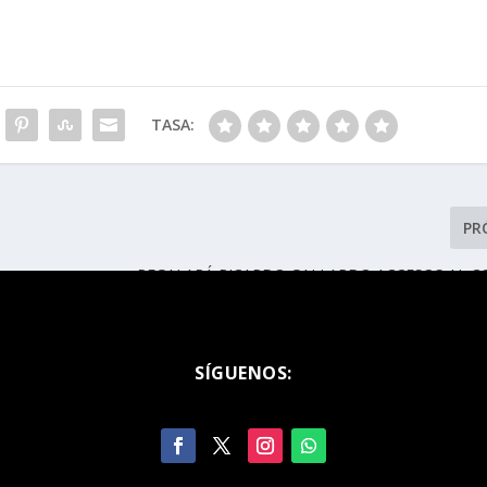
TASA:
PR
REGALARÁ RICARDO GALLARDO ACCESOS AL C
DE LU
SÍGUENOS: