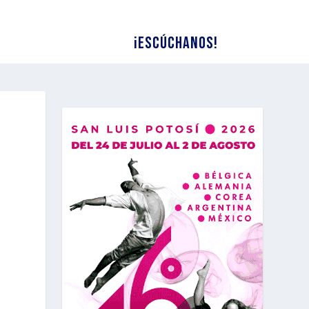
¡Escúchanos!
E