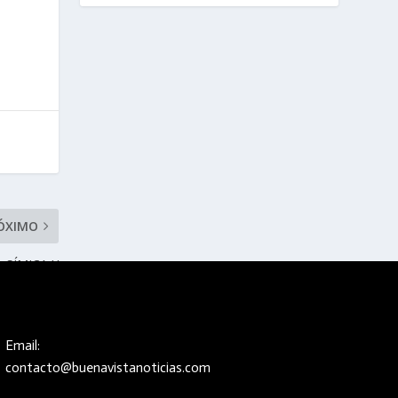
ÓXIMO
 SÍMICA Y
UNCIONES
Email:
contacto@buenavistanoticias.com