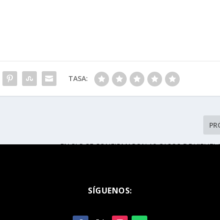
TASA:
PR
EN SLP SE CONFIRMARON 12 CASOS DE VIRUELA
CERO DEF
SÍGUENOS: