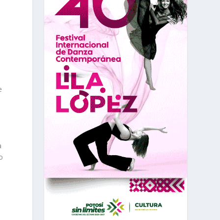
e
a
o