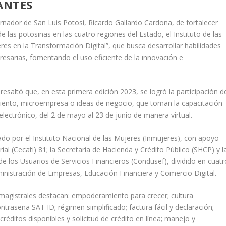
ANTES
nador de San Luis Potosí, Ricardo Gallardo Cardona, de fortalecer
las potosinas en las cuatro regiones del Estado, el Instituto de las
eres en la Transformación Digital”, que busca desarrollar habilidades
sarias, fomentando el uso eficiente de la innovación e
 resaltó que, en esta primera edición 2023, se logró la participación d
ento, microempresa o ideas de negocio, que toman la capacitación
electrónico, del 2 de mayo al 23 de junio de manera virtual.
ado por el Instituto Nacional de las Mujeres (Inmujeres), con apoyo
ial (Cecati) 81; la Secretaría de Hacienda y Crédito Público (SHCP) y l
e los Usuarios de Servicios Financieros (Condusef), dividido en cuatr
inistración de Empresas, Educación Financiera y Comercio Digital.
 magistrales destacan: empoderamiento para crecer; cultura
ontraseña SAT ID; régimen simplificado; factura fácil y declaración;
éditos disponibles y solicitud de crédito en línea; manejo y