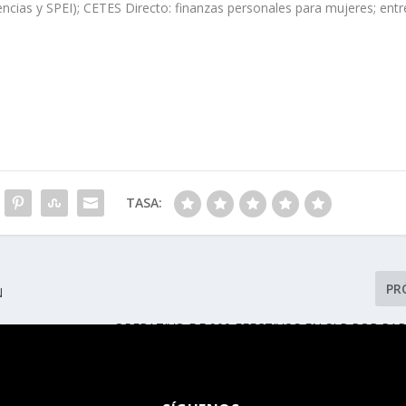
encias y SPEI); CETES Directo: finanzas personales para mujeres; entr
TASA:
PR
N
OPERATIVO DE 900 EFECTIVOS EN SLP POR PA
ATLÉTICO VS AMÉRI