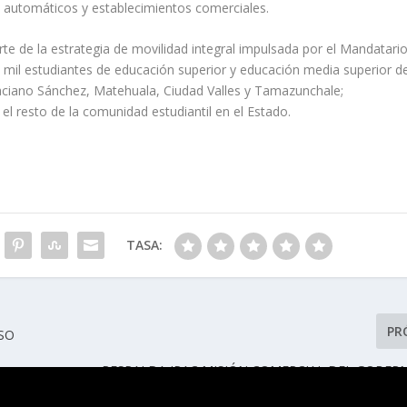
s automáticos y establecimientos comerciales.
rte de la estrategia de movilidad integral impulsada por el Mandatari
 mil estudiantes de educación superior y educación media superior d
raciano Sánchez, Matehuala, Ciudad Valles y Tamazunchale;
el resto de la comunidad estudiantil en el Estado.
TASA:
PR
ESO
RESPALDA IPAC MISIÓN COMERCIAL DEL GOBER
ALEMANIA PARA ATRAER IN