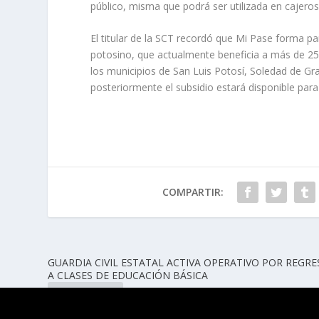
público, misma que podrá ser utilizada en cajero
El titular de la SCT recordó que Mi Pase forma pa
potosino, que actualmente beneficia a más de 25
los municipios de San Luis Potosí, Soledad de G
posteriormente el subsidio estará disponible para 
COMPARTIR:
GUARDIA CIVIL ESTATAL ACTIVA OPERATIVO POR REGR
A CLASES DE EDUCACIÓN BÁSICA
ANTERIOR