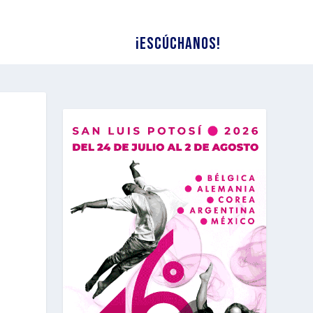
¡Escúchanos!
E