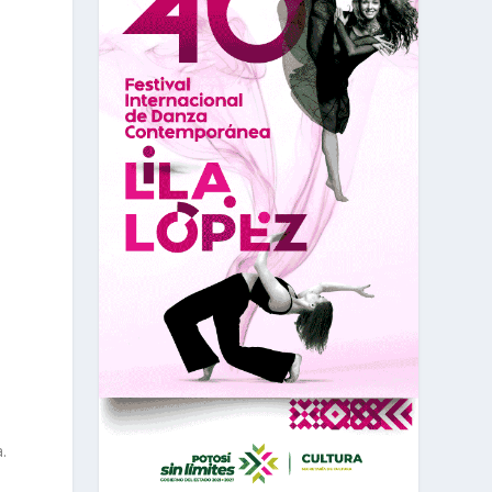
d
o
.