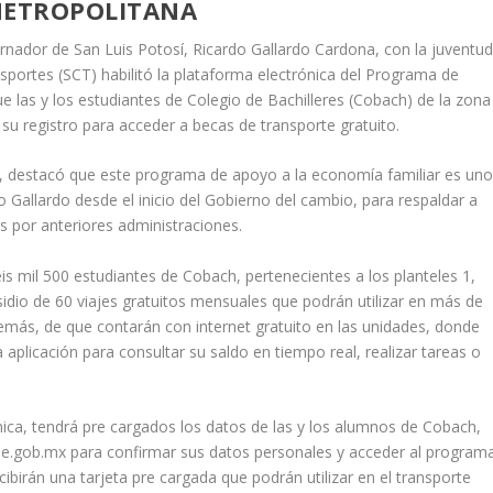
METROPOLITANA
ador de San Luis Potosí, Ricardo Gallardo Cardona, con la juventu
sportes (SCT) habilitó la plataforma electrónica del Programa de
e las y los estudiantes de Colegio de Bachilleres (Cobach) de la zona
su registro para acceder a becas de transporte gratuito.
ia, destacó que este programa de apoyo a la economía familiar es un
allardo desde el inicio del Gobierno del cambio, para respaldar a
s por anteriores administraciones.
is mil 500 estudiantes de Cobach, pertenecientes a los planteles 1,
sidio de 60 viajes gratuitos mensuales que podrán utilizar en más de
demás, de que contarán con internet gratuito en las unidades, donde
aplicación para consultar su saldo en tiempo real, realizar tareas o
nica, tendrá pre cargados los datos de las y los alumnos de Cobach,
se.gob.mx para confirmar sus datos personales y acceder al programa
ecibirán una tarjeta pre cargada que podrán utilizar en el transporte