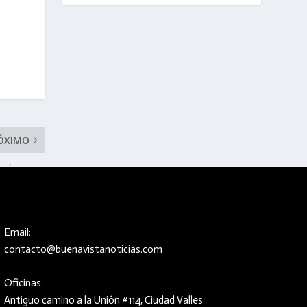
ÓXIMO
CIÓN CON
UNICIPIOS
Email:
contacto@buenavistanoticias.com
Oficinas:
Antiguo camino a la Unión #114, Ciudad Valles