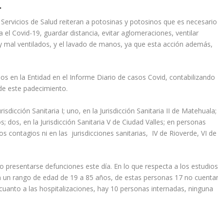
.
s Servicios de Salud reiteran a potosinas y potosinos que es necesario
 el Covid-19, guardar distancia, evitar aglomeraciones, ventilar
y mal ventilados, y el lavado de manos, ya que esta acción además,
s en la Entidad en el Informe Diario de casos Covid, contabilizando
 de este padecimiento.
sdicción Sanitaria I; uno, en la Jurisdicción Sanitaria II de Matehuala;
zos; dos, en la Jurisdicción Sanitaria V de Ciudad Valles; en personas
s contagios ni en las jurisdicciones sanitarias, IV de Rioverde, VI de
o presentarse defunciones este día. En lo que respecta a los estudio
 un rango de edad de 19 a 85 años, de estas personas 17 no cuenta
uanto a las hospitalizaciones, hay 10 personas internadas, ninguna