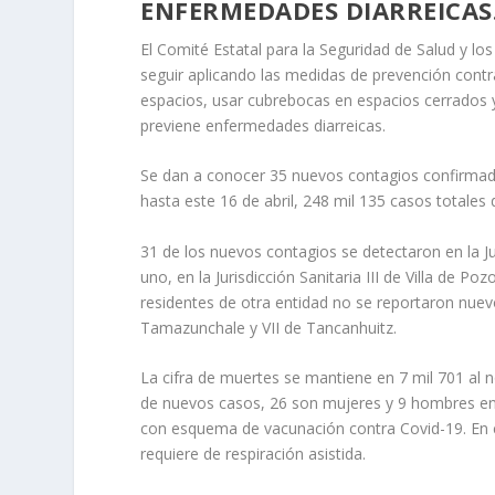
ENFERMEDADES DIARREICAS
El Comité Estatal para la Seguridad de Salud y lo
seguir aplicando las medidas de prevención contra
espacios, usar cubrebocas en espacios cerrados 
previene enfermedades diarreicas.
Se dan a conocer 35 nuevos contagios confirmado
hasta este 16 de abril, 248 mil 135 casos totales
31 de los nuevos contagios se detectaron en la Juri
uno, en la Jurisdicción Sanitaria III de Villa de Po
residentes de otra entidad no se reportaron nuevo
Tamazunchale y VII de Tancanhuitz.
La cifra de muertes se mantiene en 7 mil 701 al n
de nuevos casos, 26 son mujeres y 9 hombres en
con esquema de vacunación contra Covid-19. En c
requiere de respiración asistida.