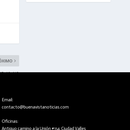
ÓXIMO
ID-19, NO
A GUARDIA
Email:
contacto@buenavistanoticias.com
Oficinas:
Antiguo camino a la Unión #114, Ciudad Valles