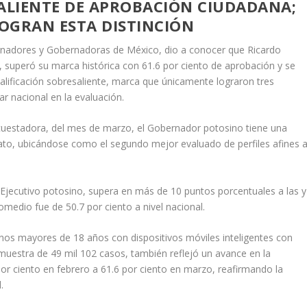
SALIENTE DE APROBACIÓN CIUDADANA;
OGRAN ESTA DISTINCIÓN
ernadores y Gobernadoras de México, dio a conocer que Ricardo
 superó su marca histórica con 61.6 por ciento de aprobación y se
alificación sobresaliente, marca que únicamente lograron tres
ar nacional en la evaluación.
cuestadora, del mes de marzo, el Gobernador potosino tiene una
ato, ubicándose como el segundo mejor evaluado de perfiles afines 
l Ejecutivo potosino, supera en más de 10 puntos porcentuales a las y
medio fue de 50.7 por ciento a nivel nacional.
nos mayores de 18 años con dispositivos móviles inteligentes con
muestra de 49 mil 102 casos, también reflejó un avance en la
por ciento en febrero a 61.6 por ciento en marzo, reafirmando la
.