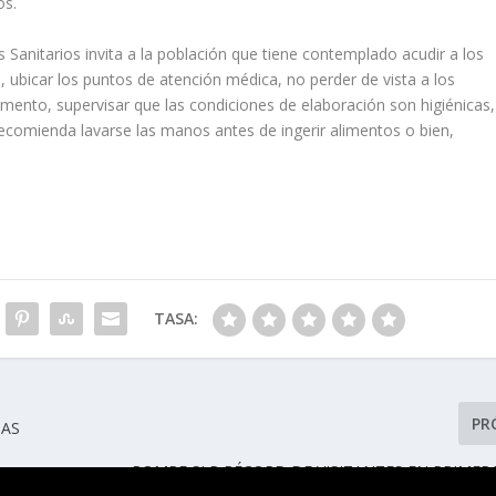
os.
Sanitarios invita a la población que tiene contemplado acudir a los
, ubicar los puntos de atención médica, no perder de vista a los
ento, supervisar que las condiciones de elaboración son higiénicas,
recomienda lavarse las manos antes de ingerir alimentos o bien,
TASA:
PR
JAS
ROMPE SLP RÉCORD DE VISITANTES EN PRIME
VACACIONAL DE 2023: RICARDO