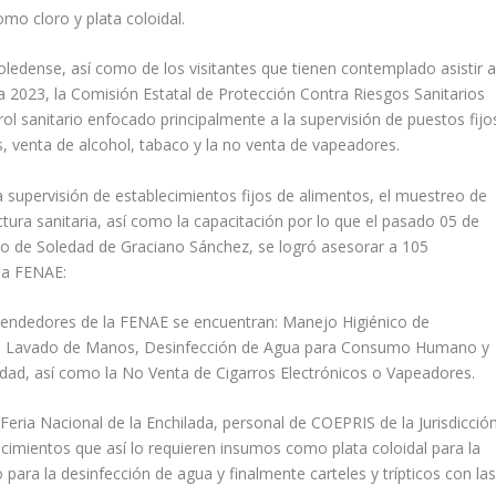
 cloro y plata coloidal.
 soledense, así como de los visitantes que tienen contemplado asistir 
ada 2023, la Comisión Estatal de Protección Contra Riesgos Sanitarios
l sanitario enfocado principalmente a la supervisión de puestos fijo
os, venta de alcohol, tabaco y la no venta de vapeadores.
a supervisión de establecimientos fijos de alimentos, el muestreo de
ctura sanitaria, así como la capacitación por lo que el pasado 05 de
io de Soledad de Graciano Sánchez, se logró asesorar a 105
la FENAE:
pendedores de la FENAE se encuentran: Manejo Higiénico de
s, Lavado de Manos, Desinfección de Agua para Consumo Humano y
dad, así como la No Venta de Cigarros Electrónicos o Vapeadores.
 Feria Nacional de la Enchilada, personal de COEPRIS de la Jurisdicció
imientos que así lo requieren insumos como plata coloidal para la
 para la desinfección de agua y finalmente carteles y trípticos con la