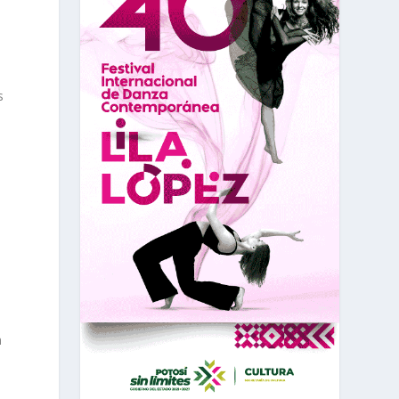
a
s
n
s