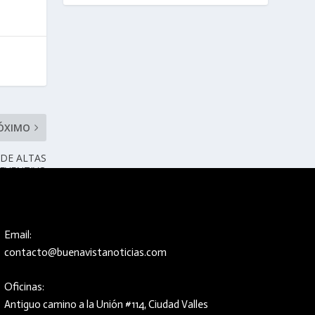
ÓXIMO
DE ALTAS
EVENTIVO
NCENDIOS
Email:
contacto@buenavistanoticias.com
Oficinas:
Antiguo camino a la Unión #114, Ciudad Valles