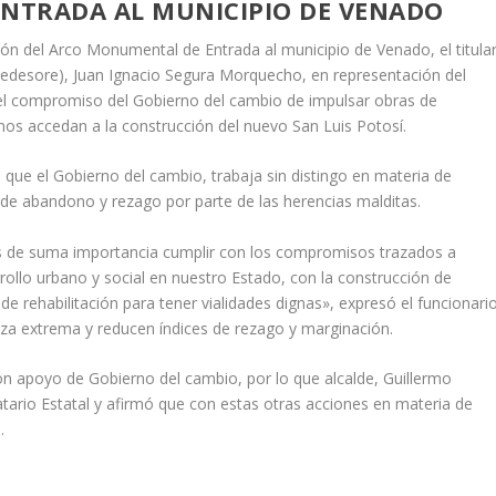
NTRADA AL MUNICIPIO DE VENADO
ción del Arco Monumental de Entrada al municipio de Venado, el titula
 (Sedesore), Juan Ignacio Segura Morquecho, en representación del
el compromiso del Gobierno del cambio de impulsar obras de
inos accedan a la construcción del nuevo San Luis Potosí.
ó que el Gobierno del cambio, trabaja sin distingo en materia de
s de abandono y rezago por parte de las herencias malditas.
s de suma importancia cumplir con los compromisos trazados a
rrollo urbano y social en nuestro Estado, con la construcción de
e rehabilitación para tener vialidades dignas», expresó el funcionari
eza extrema y reducen índices de rezago y marginación.
on apoyo de Gobierno del cambio, por lo que alcalde, Guillermo
tario Estatal y afirmó que con estas otras acciones en materia de
.