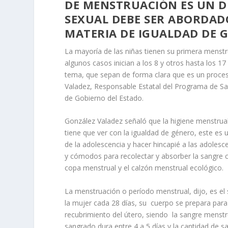
DE MENSTRUACIÓN ES UN D
SEXUAL DEBE SER ABORDAD
MATERIA DE IGUALDAD DE 
La mayoría de las niñas tienen su primera menstr
algunos casos inician a los 8 y otros hasta los 
tema, que sepan de forma clara que es un proces
Valadez, Responsable Estatal del Programa de Sal
de Gobierno del Estado.
González Valadez señaló que la higiene menstru
tiene que ver con la igualdad de género, este es
de la adolescencia y hacer hincapié a las adoles
y cómodos para recolectar y absorber la sangre co
copa menstrual y el calzón menstrual ecológico.
La menstruación o período menstrual, dijo, es el
la mujer cada 28 días, su cuerpo se prepara para
recubrimiento del útero, siendo la sangre menstru
sangrado dura entre 4 a 5 días y la cantidad de 