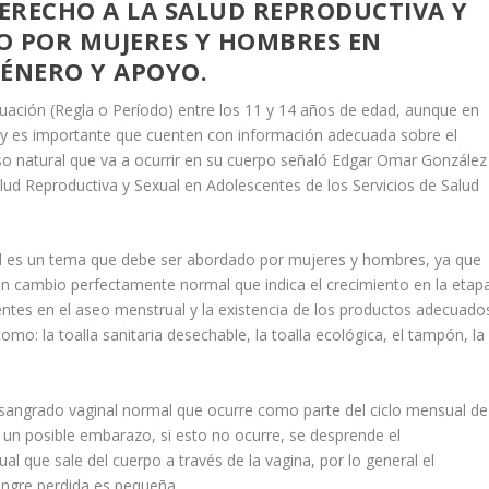
ERECHO A LA SALUD REPRODUCTIVA Y
O POR MUJERES Y HOMBRES EN
GÉNERO Y APOYO.
uación (Regla o Período) entre los 11 y 14 años de edad, aunque en
17 y es importante que cuenten con información adecuada sobre el
o natural que va a ocurrir en su cuerpo señaló Edgar Omar González
ud Reproductiva y Sexual en Adolescentes de los Servicios de Salud
al es un tema que debe ser abordado por mujeres y hombres, ya que
 un cambio perfectamente normal que indica el crecimiento en la etap
centes en el aseo menstrual y la existencia de los productos adecuado
mo: la toalla sanitaria desechable, la toalla ecológica, el tampón, la
 sangrado vaginal normal que ocurre como parte del ciclo mensual de
 un posible embarazo, si esto no ocurre, se desprende el
al que sale del cuerpo a través de la vagina, por lo general el
sangre perdida es pequeña.