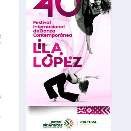
o
y
s
l