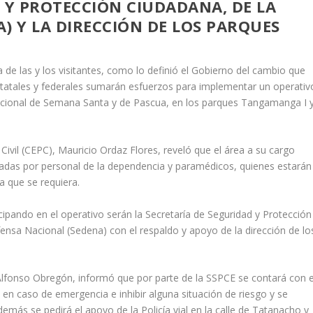
 Y PROTECCIÓN CIUDADANA, DE LA
) Y LA DIRECCIÓN DE LOS PARQUES
ca de las y los visitantes, como lo definió el Gobierno del cambio que
statales y federales sumarán esfuerzos para implementar un operativ
acacional de Semana Santa y de Pascua, en los parques Tangamanga I 
n Civil (CEPC), Mauricio Ordaz Flores, reveló que el área a su cargo
uladas por personal de la dependencia y paramédicos, quienes estarán
a que se requiera.
pando en el operativo serán la Secretaría de Seguridad y Protección
fensa Nacional (Sedena) con el respaldo y apoyo de la dirección de lo
Alfonso Obregón, informó que por parte de la SSPCE se contará con e
en caso de emergencia e inhibir alguna situación de riesgo y se
emás se pedirá el apoyo de la Policía vial en la calle de Tatanacho y