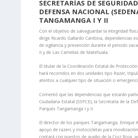
SECRETARÍAS DE SEGURIDAD
DEFENSA NACIONAL (SEDENA
TANGAMANGA I Y II
Con el objetivo de salvaguardar la integridad físi
dirige Ricardo Gallardo Cardona, dependencias e
de vigilancia y prevención durante el periodo v
II y de Las Camelias de Matehuala.
El titular de la Coordinación Estatal de Protecció
hará recorridos en dos unidades tipo Razer, trip
atentos a cualquier tipo de situación o emergenci
Comentó que las dependencias que estarán partici
Ciudadana Estatal (SSPCE); la Secretaría de la De
Parques Tangamanga I y II.
El director de los parques Tangamanga, Enrique 
apoyo de razers y motocicletas para movilización 
contará con puestos de auxilio de la Cruz Roja, ad