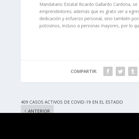
Mandatario Estatal Ricardo Gallardo Cardona, se d
emprendedores; además que es grato ver a egres
dedicación y esfuerzo personal, sino también p
potosinos, incluso a personas mayores, por lo qu
COMPARTIR:
409 CASOS ACTIVOS DE COVID-19 EN EL ESTADO
ANTERIOR