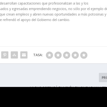
esarrollan capacitaciones que profesionalizan a las y los
ados y egresadas emprendiendo negocios, no sólo por el ejemplo d
orque crean empleos y abren nuevas oportunidades a más potosinas y
e refrendó el apoyo del Gobierno del cambio.
TASA:
PR
MI BUS OPERARÁ TAMBIÉN EN CIUDAD VALLES