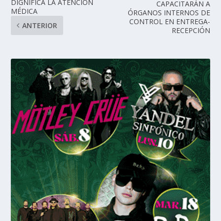
DIGNIFICA LA ATENCIÓN
CAPACITARÁN A
MÉDICA
ÓRGANOS INTERNOS DE
CONTROL EN ENTREGA-
ANTERIOR
RECEPCIÓN