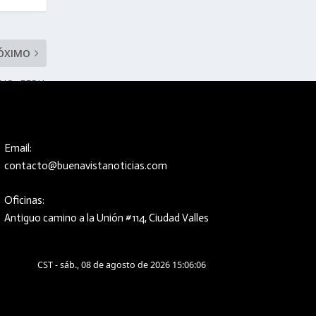
ÓXIMO
IO, FERIA
S MUJERES
Email:
contacto@buenavistanoticias.com
Oficinas:
Antiguo camino a la Unión #114, Ciudad Valles
CST - sáb., 08 de agosto de 2026 15:06:07