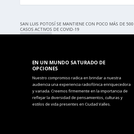
SAN LUIS POTOSÍ SE MANTIENE CON POCO MÁS DE 500
CASOS ACTIVOS DE COVID-19
ANTERIOR
EN UN MUNDO SATURADO DE
OPCIONES​
Nuestro compromiso radica en brindar a nuestra
audiencia una experiencia radiofónica enriquecedora
y variada. Creemos firmemente en la importancia de
reflejar la diversidad de pensamientos, culturas y
estilos de vida presentes en Ciudad Valles.