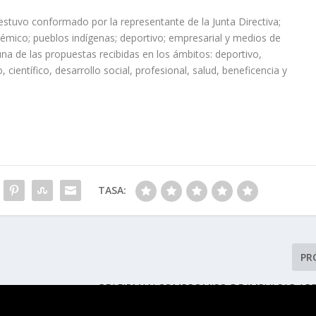
estuvo conformado por la representante de la Junta Directiva;
démico; pueblos indígenas; deportivo; empresarial y medios de
a de las propuestas recibidas en los ámbitos: deportivo,
o, científico, desarrollo social, profesional, salud, beneficencia y
TASA:
PR
REAFIRMAN COMPROMISO DE IMPULSAR APR
INCLUSIVO EN ANIVERSARIO DE LA EDUCACIÓN