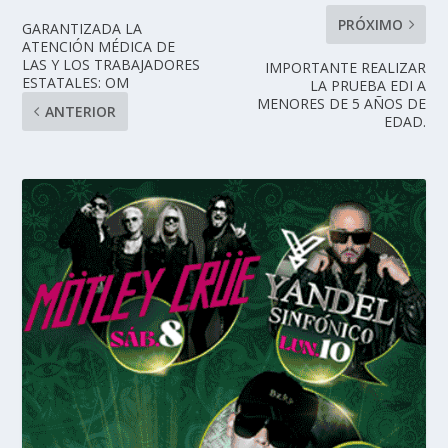
PRÓXIMO
GARANTIZADA LA
ATENCIÓN MÉDICA DE
LAS Y LOS TRABAJADORES
IMPORTANTE REALIZAR
ESTATALES: OM
LA PRUEBA EDI A
MENORES DE 5 AÑOS DE
ANTERIOR
EDAD.