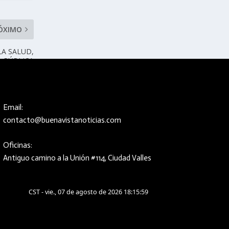
ÓXIMO
LA SALUD,
A PÚBLICA
ESTATAL
Email:
contacto@buenavistanoticias.com
Oficinas:
Antiguo camino a la Unión #114, Ciudad Valles
CST - vie., 07 de agosto de 2026 18:16:00