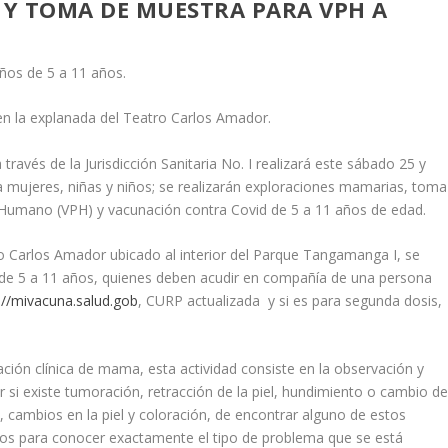
Y TOMA DE MUESTRA PARA VPH A
ños de 5 a 11 años.
n la explanada del Teatro Carlos Amador.
través de la Jurisdicción Sanitaria No. I realizará este sábado 25 y
 mujeres, niñas y niños; se realizarán exploraciones mamarias, toma
 Humano (VPH) y vacunación contra Covid de 5 a 11 años de edad.
o Carlos Amador ubicado al interior del Parque Tangamanga I, se
os de 5 a 11 años, quienes deben acudir en compañía de una persona
://mivacuna.salud.gob
, CURP actualizada y si es para segunda dosis,
ción clínica de mama, esta actividad consiste en la observación y
r si existe tumoración, retracción de la piel, hundimiento o cambio d
n, cambios en la piel y coloración, de encontrar alguno de estos
udios para conocer exactamente el tipo de problema que se está