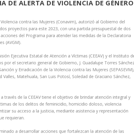
A DE ALERTA DE VIOLENCIA DE GÉNERO
 Violencia contra las Mujeres (Conavim), autorizó al Gobierno del
dos proyectos para este 2023, con una partida presupuestal de dos
s acciones del Programa para atender las medidas de la Declaratoria
res (AVGM).
ión Ejecutiva Estatal de Atención a Víctimas (CEEAV) y el Instituto d
os por el secretario general de Gobierno, J. Guadalupe Torres Sánchez
Sanción y Erradicación de la Violencia contra las Mujeres (SEPASEVM)
d Valles, Matehuala, San Luis Potosí, Soledad de Graciano Sánchez,
 través de la CEEAV tiene el objetivo de brindar atención integral y
timas de los delitos de feminicidio, homicidio doloso, violencia
antizar su acceso a la justicia, mediante asistencia y representación
ue requieran.
minado a desarrollar acciones que fortalezcan la atención de las