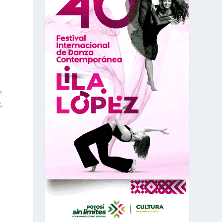
e
,
,