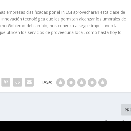
as empresas clasificadas por el INEGI aprovecharán esta clase de
e innovación tecnológica que les permitan alcanzar los umbrales de
omo Gobierno del cambio, nos convoca a seguir impulsando la
e utilicen los servicios de proveeduría local, como hasta hoy lo
TASA:
PR
VACUNACIÓN ANTICOVID PARA NIÑAS Y NIÑOS 
EN TODO E