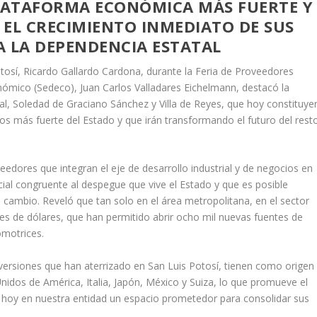
PLATAFORMA ECONÓMICA MÁS FUERTE Y
 EL CRECIMIENTO INMEDIATO DE SUS
A LA DEPENDENCIA ESTATAL
tosí, Ricardo Gallardo Cardona, durante la Feria de Proveedores
conómico (Sedeco), Juan Carlos Valladares Eichelmann, destacó la
al, Soledad de Graciano Sánchez y Villa de Reyes, que hoy constituye
ios más fuerte del Estado y que irán transformando el futuro del rest
eedores que integran el eje de desarrollo industrial y de negocios en
ial congruente al despegue que vive el Estado y que es posible
 cambio. Reveló que tan solo en el área metropolitana, en el sector
es de dólares, que han permitido abrir ocho mil nuevas fuentes de
omotrices.
nversiones que han aterrizado en San Luis Potosí, tienen como origen
nidos de América, Italia, Japón, México y Suiza, lo que promueve el
 hoy en nuestra entidad un espacio prometedor para consolidar sus