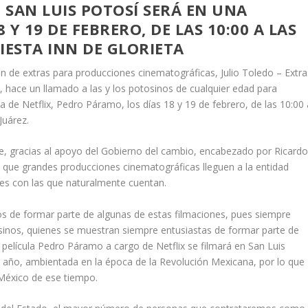
N SAN LUIS POTOSÍ SERÁ EN UNA
 Y 19 DE FEBRERO, DE LAS 10:00 A LAS
FIESTA INN DE GLORIETA
n de extras para producciones cinematográficas, Julio Toledo – Extra
, hace un llamado a las y los potosinos de cualquier edad para
ula de Netflix, Pedro Páramo, los días 18 y 19 de febrero, de las 10:00 
Juárez.
que, gracias al apoyo del Gobierno del cambio, encabezado por Ricard
 que grandes producciones cinematográficas lleguen a la entidad
nes con las que naturalmente cuentan.
s de formar parte de algunas de estas filmaciones, pues siempre
osinos, quienes se muestran siempre entusiastas de formar parte de
la película Pedro Páramo a cargo de Netflix se filmará en San Luis
e año, ambientada en la época de la Revolución Mexicana, por lo que
 México de ese tiempo.