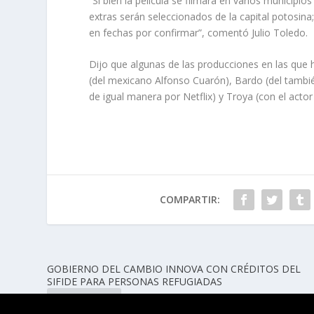
“Si bien la película se filmará en varios munici
extras serán seleccionados de la capital potosin
en fechas por confirmar”, comentó Julio Toledo.
Dijo que algunas de las producciones en las que 
(del mexicano Alfonso Cuarón), Bardo (del tambi
de igual manera por Netflix) y Troya (con el actor 
COMPARTIR:
GOBIERNO DEL CAMBIO INNOVA CON CRÉDITOS DEL
SIFIDE PARA PERSONAS REFUGIADAS
ANTERIOR