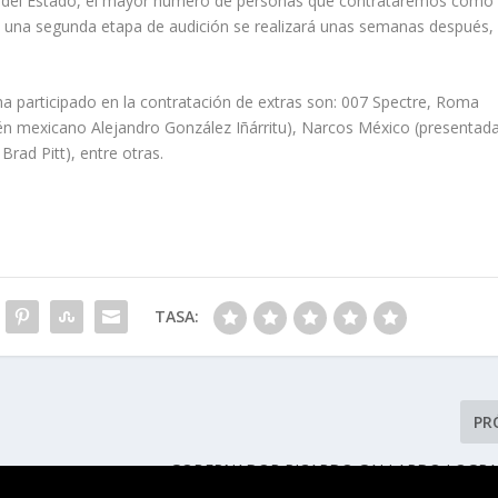
pios del Estado, el mayor número de personas que contrataremos como
a; una segunda etapa de audición se realizará unas semanas después,
ha participado en la contratación de extras son: 007 Spectre, Roma
én mexicano Alejandro González Iñárritu), Narcos México (presentad
Brad Pitt), entre otras.
TASA:
PR
GOBERNADOR RICARDO GALLARDO LOGRA
IMPORTANTES EN APOYO A M