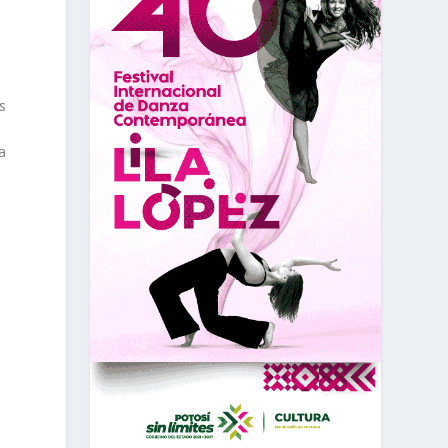
s
a
o