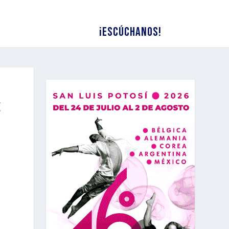
¡Escúchanos!
E