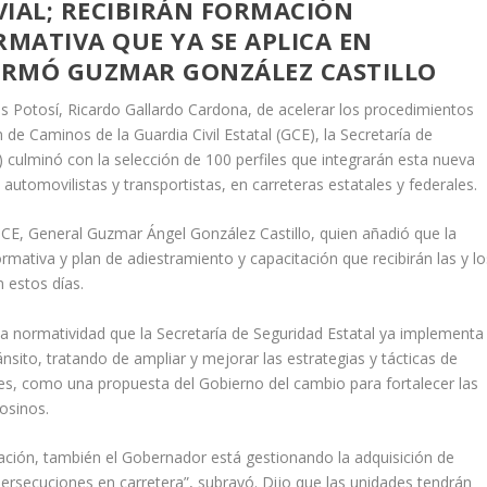
VIAL; RECIBIRÁN FORMACIÓN
MATIVA QUE YA SE APLICA EN
FIRMÓ GUZMAR GONZÁLEZ CASTILLO
is Potosí, Ricardo Gallardo Cardona, de acelerar los procedimientos
 de Caminos de la Guardia Civil Estatal (GCE), la Secretaría de
 culminó con la selección de 100 perfiles que integrarán esta nueva
 automovilistas y transportistas, en carreteras estatales y federales.
SPCE, General Guzmar Ángel González Castillo, quien añadió que la
mativa y plan de adiestramiento y capacitación que recibirán las y lo
n estos días.
 normatividad que la Secretaría de Seguridad Estatal ya implementa
nsito, tratando de ampliar y mejorar las estrategias y tácticas de
es, como una propuesta del Gobierno del cambio para fortalecer las
osinos.
ción, también el Gobernador está gestionando la adquisición de
persecuciones en carretera”, subrayó. Dijo que las unidades tendrán