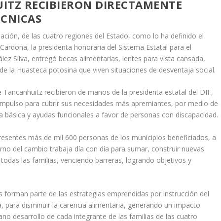
TZ RECIBIERON DIRECTAMENTE
ÉCNICAS
ación, de las cuatro regiones del Estado, como lo ha definido el
Cardona, la presidenta honoraria del Sistema Estatal para el
ález Silva, entregó becas alimentarias, lentes para vista cansada,
 de la Huasteca potosina que viven situaciones de desventaja social.
Tancanhuitz recibieron de manos de la presidenta estatal del DIF,
impulso para cubrir sus necesidades más apremiantes, por medio de
a básica y ayudas funcionales a favor de personas con discapacidad.
resentes más de mil 600 personas de los municipios beneficiados, a
erno del cambio trabaja día con día para sumar, construir nuevas
todas las familias, venciendo barreras, logrando objetivos y
 forman parte de las estrategias emprendidas por instrucción del
 para disminuir la carencia alimentaria, generando un impacto
ano desarrollo de cada integrante de las familias de las cuatro