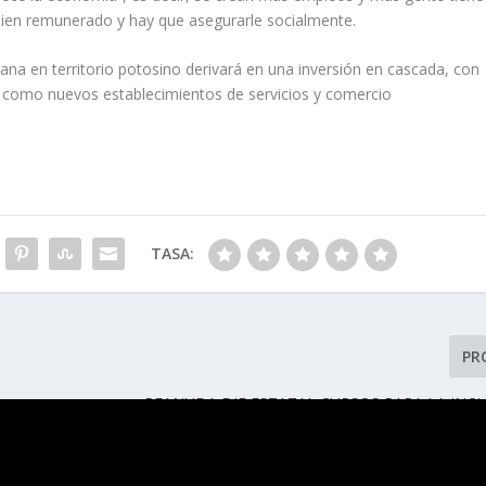
 bien remunerado y hay que asegurarle socialmente.
ana en territorio potosino derivará en una inversión en cascada, con
í como nuevos establecimientos de servicios y comercio
TASA:
PR
REANUDA DIF ESTATAL CURSOS PARA LA INC
PERSONAS CON DISCAPACIDAD 