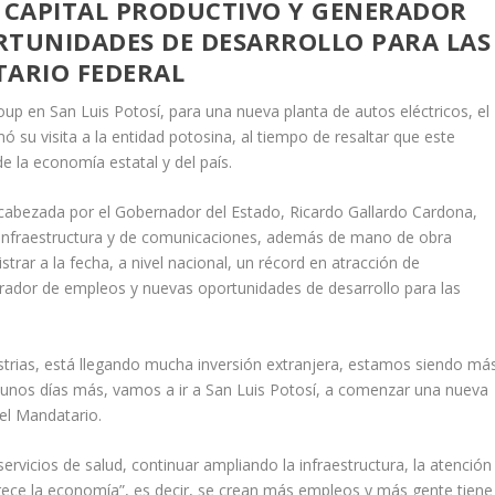
, CAPITAL PRODUCTIVO Y GENERADOR
RTUNIDADES DE DESARROLLO PARA LAS
TARIO FEDERAL
p en San Luis Potosí, para una nueva planta de autos eléctricos, el
su visita a la entidad potosina, al tiempo de resaltar que este
e la economía estatal y del país.
ncabezada por el Gobernador del Estado, Ricardo Gallardo Cardona,
 de infraestructura y de comunicaciones, además de mano de obra
istrar a la fecha, a nivel nacional, un récord en atracción de
nerador de empleos y nuevas oportunidades de desarrollo para las
trias, está llegando mucha inversión extranjera, estamos siendo má
n unos días más, vamos a ir a San Luis Potosí, a comenzar una nueva
 el Mandatario.
rvicios de salud, continuar ampliando la infraestructura, la atención
rece la economía”, es decir, se crean más empleos y más gente tiene