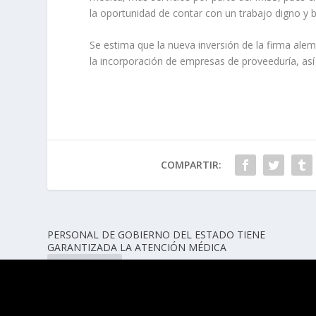
la oportunidad de contar con un trabajo digno y
Se estima que la nueva inversión de la firma alem
la incorporación de empresas de proveeduría, as
COMPARTIR:
PERSONAL DE GOBIERNO DEL ESTADO TIENE
GARANTIZADA LA ATENCIÓN MÉDICA
ANTERIOR