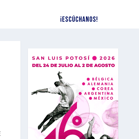
¡Escúchanos!
E