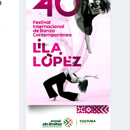
O
e
a
.