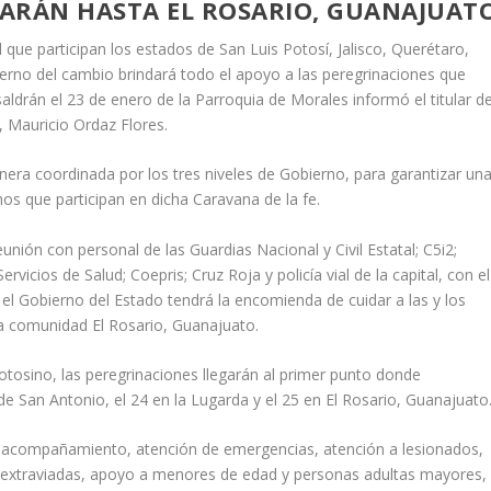
ARÁN HASTA EL ROSARIO, GUANAJUAT
 que participan los estados de San Luis Potosí, Jalisco, Querétaro,
erno del cambio brindará todo el apoyo a las peregrinaciones que
saldrán el 23 de enero de la Parroquia de Morales informó el titular d
, Mauricio Ordaz Flores.
era coordinada por los tres niveles de Gobierno, para garantizar un
nos que participan en dicha Caravana de la fe.
nión con personal de las Guardias Nacional y Civil Estatal; C5i2;
 Servicios de Salud; Coepris; Cruz Roja y policía vial de la capital, con el
ue el Gobierno del Estado tendrá la encomienda de cuidar a las y los
la comunidad El Rosario, Guanajuato.
potosino, las peregrinaciones llegarán al primer punto donde
e San Antonio, el 24 en la Lugarda y el 25 en El Rosario, Guanajuato
: acompañamiento, atención de emergencias, atención a lesionados,
s extraviadas, apoyo a menores de edad y personas adultas mayores,