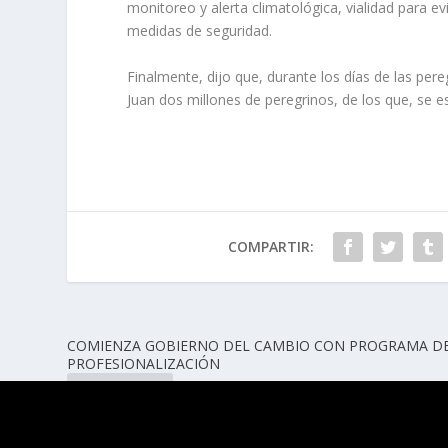
monitoreo y alerta climatológica, vialidad para e
medidas de seguridad.
Finalmente, dijo que, durante los días de las per
Juan dos millones de peregrinos, de los que, se e
COMPARTIR:
COMIENZA GOBIERNO DEL CAMBIO CON PROGRAMA D
PROFESIONALIZACIÓN
ANTERIOR