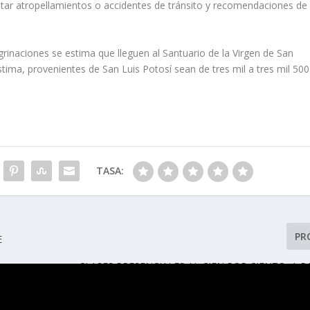
vitar atropellamientos o accidentes de tránsito y recomendaciones de
egrinaciones se estima que lleguen al Santuario de la Virgen de San
stima, provenientes de San Luis Potosí sean de tres mil a tres mil 500
TASA:
PR
E
CLASES PRESENCIALES AL CIEN POR CIENTO, A P
LUNES 16 DE EN