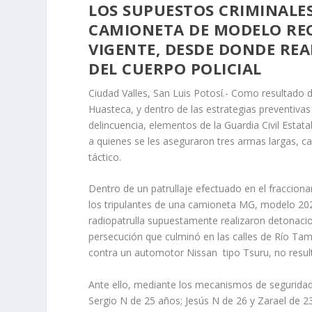
LOS SUPUESTOS CRIMINALE
CAMIONETA DE MODELO REC
VIGENTE, DESDE DONDE RE
DEL CUERPO POLICIAL
Ciudad Valles, San Luis Potosí.- Como resultado d
Huasteca, y dentro de las estrategias preventivas
delincuencia, elementos de la Guardia Civil Estata
a quienes se les aseguraron tres armas largas, ca
táctico.
Dentro de un patrullaje efectuado en el fraccion
los tripulantes de una camioneta MG, modelo 2022
radiopatrulla supuestamente realizaron detonacio
persecución que culminó en las calles de Río Ta
contra un automotor Nissan tipo Tsuru, no resul
Ante ello, mediante los mecanismos de seguridad 
Sergio N de 25 años; Jesús N de 26 y Zarael de 