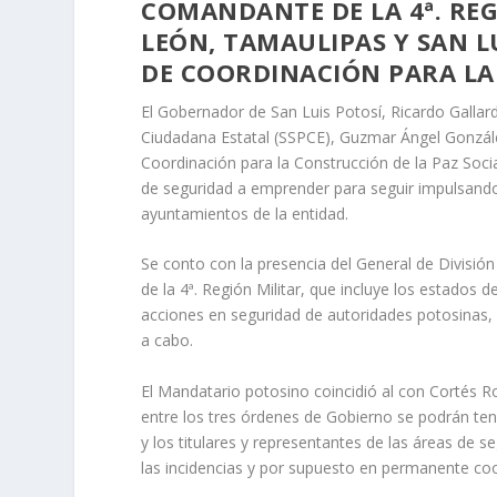
COMANDANTE DE LA 4ª. RE
LEÓN, TAMAULIPAS Y SAN LU
DE COORDINACIÓN PARA LA
El Gobernador de San Luis Potosí, Ricardo Gallard
Ciudadana Estatal (SSPCE), Guzmar Ángel Gonzále
Coordinación para la Construcción de la Paz Soc
de seguridad a emprender para seguir impulsando
ayuntamientos de la entidad.
Se conto con la presencia del General de Divis
de la 4ª. Región Militar, que incluye los estados
acciones en seguridad de autoridades potosinas, 
a cabo.
El Mandatario potosino coincidió al con Cortés R
entre los tres órdenes de Gobierno se podrán tene
y los titulares y representantes de las áreas de se
las incidencias y por supuesto en permanente co